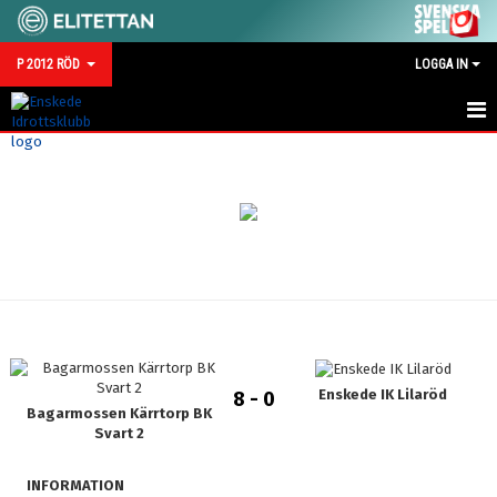
P 2012 RÖD
LOGGA IN
HEM
NYHETER
KALENDER
MATCHER
TRUPPEN
BILDGALLERI
Enskede IK Lilaröd
8 - 0
Bagarmossen Kärrtorp BK
Svart 2
DOKUMENT
INFORMATION
KONTAKT