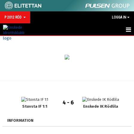
P 2012 RÖD
LOGGA IN
HEM
NYHETER
KALENDER
MATCHER
TRUPPEN
4 - 6
BILDGALLERI
Stuvsta IF 1:1
Enskede IK Rödlila
DOKUMENT
INFORMATION
KONTAKT