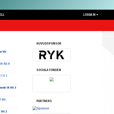
OLL
LOGGA IN
HUVUDSPONSOR
e Vit
SK Blå B
SOCIALA FONDEN
7:13 2
ede IK Vit 3
F Blå
PARTNERS
 Vit 2