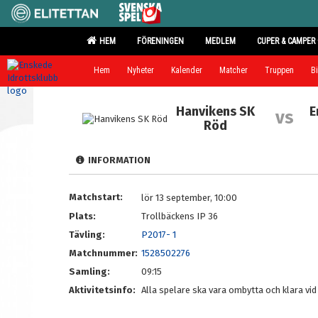
HEM
FÖRENINGEN
MEDLEM
CUPER & CAMPER
Hem
Nyheter
Kalender
Matcher
Truppen
Bi
Hanvikens SK
E
vs
Röd
INFORMATION
Matchstart:
lör 13 september, 10:00
Plats:
Trollbäckens IP 36
Tävling:
P2017- 1
Matchnummer:
1528502276
Samling:
09:15
Aktivitetsinfo:
Alla spelare ska vara ombytta och klara vid