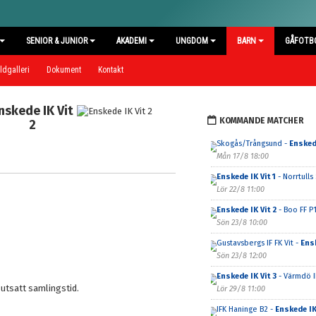
SENIOR & JUNIOR
AKADEMI
UNGDOM
BARN
GÅFOTB
ldgalleri
Dokument
Kontakt
nskede IK Vit
KOMMANDE MATCHER
2
Skogås/Trångsund -
Ensked
Mån 17/8 18:00
Enskede IK Vit 1
- Norrtulls 
Lör 22/8 11:00
Enskede IK Vit 2
- Boo FF P1
Sön 23/8 10:00
Gustavsbergs IF FK Vit -
Ensk
Sön 23/8 12:00
Enskede IK Vit 3
- Värmdö I
 utsatt samlingstid.
Lör 29/8 11:00
IFK Haninge B2 -
Enskede IK