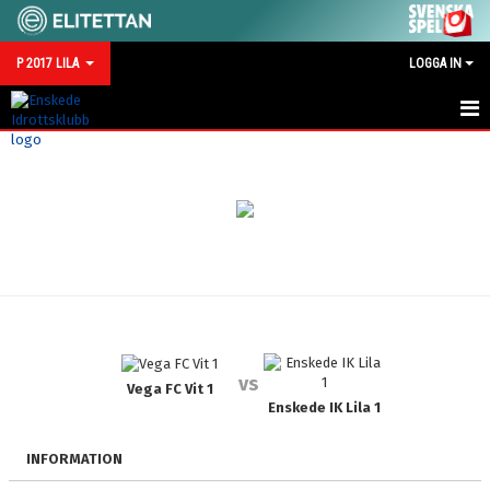
P 2017 LILA
LOGGA IN
HEM
NYHETER
KALENDER
MATCHER
TRUPPEN
vs
BILDGALLERI
Vega FC Vit 1
Enskede IK Lila 1
DOKUMENT
INFORMATION
KONTAKT