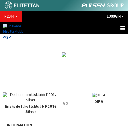
F 2014
LOGGA IN
HEM
NYHETER
KALENDER
MATCHER
TRUPPEN
BILDGALLERI
DIF A
vs
Enskede Idrottsklubb F 2014
Silver
DOKUMENT
INFORMATION
KONTAKT