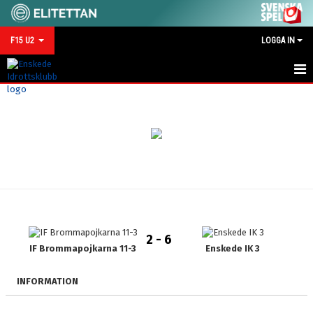
F15 U2
LOGGA IN
HEM
NYHETER
KALENDER
MATCHER
TRUPPEN
2 - 6
BILDGALLERI
IF Brommapojkarna 11-3
Enskede IK 3
DOKUMENT
INFORMATION
KONTAKT