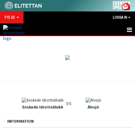
F15 U2
LOGGA IN
HEM
NYHETER
KALENDER
MATCHER
TRUPPEN
vs
BILDGALLERI
Enskede Idrottsklubb
Älvsjö
DOKUMENT
INFORMATION
KONTAKT