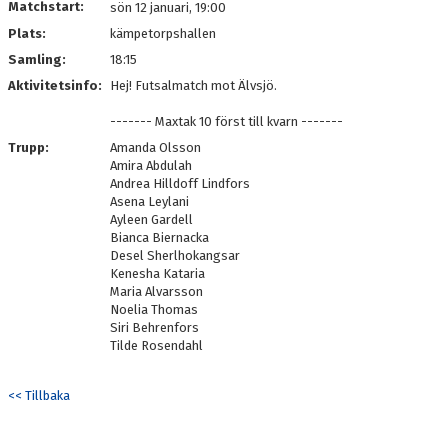
Matchstart:
sön 12 januari, 19:00
Plats:
kämpetorpshallen
Samling:
18:15
Aktivitetsinfo:
Hej! Futsalmatch mot Älvsjö.
------- Maxtak 10 först till kvarn -------
Trupp:
Amanda Olsson
Amira Abdulah
Andrea Hilldoff Lindfors
Asena Leylani
Ayleen Gardell
Bianca Biernacka
Desel Sherlhokangsar
Kenesha Kataria
Maria Alvarsson
Noelia Thomas
Siri Behrenfors
Tilde Rosendahl
<< Tillbaka