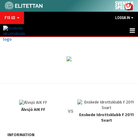
F15 U2
LOGGA IN
HEM
NYHETER
KALENDER
MATCHER
TRUPPEN
BILDGALLERI
Älvsjö AIK FF
vs
Enskede Idrottsklubb F 2011
Svart
DOKUMENT
INFORMATION
KONTAKT