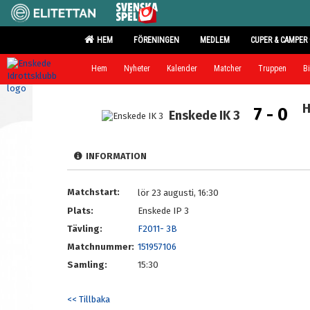
HEM
FÖRENINGEN
MEDLEM
CUPER & CAMPER
Hem
Nyheter
Kalender
Matcher
Truppen
Bi
H
7 - 0
Enskede IK 3
INFORMATION
Matchstart:
lör 23 augusti, 16:30
Plats:
Enskede IP 3
Tävling:
F2011- 3B
Matchnummer:
151957106
Samling:
15:30
<< Tillbaka