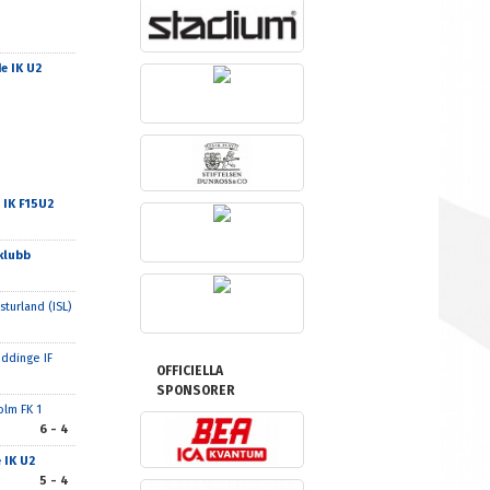
e IK U2
 IK F15U2
klubb
sturland (ISL)
ddinge IF
OFFICIELLA
SPONSORER
olm FK 1
6 - 4
 IK U2
5 - 4