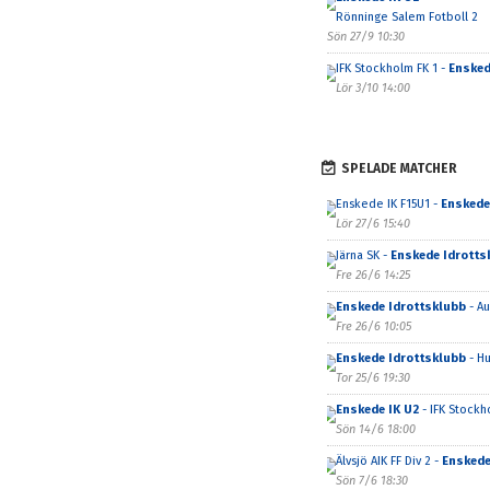
Rönninge Salem Fotboll 2
Sön 27/9 10:30
IFK Stockholm FK 1 -
Ensked
Lör 3/10 14:00
SPELADE MATCHER
Enskede IK F15U1 -
Enskede
Lör 27/6 15:40
Järna SK -
Enskede Idrotts
Fre 26/6 14:25
Enskede Idrottsklubb
- Au
Fre 26/6 10:05
Enskede Idrottsklubb
- Hu
Tor 25/6 19:30
Enskede IK U2
- IFK Stockh
Sön 14/6 18:00
Älvsjö AIK FF Div 2 -
Enskede
Sön 7/6 18:30