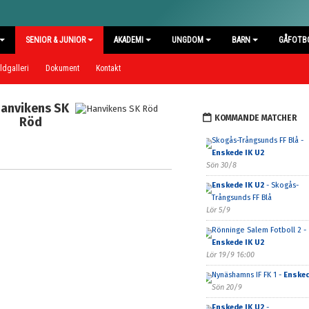
SENIOR & JUNIOR
AKADEMI
UNGDOM
BARN
GÅFOTB
ldgalleri
Dokument
Kontakt
anvikens SK
KOMMANDE MATCHER
Röd
Skogås-Trångsunds FF Blå -
Enskede IK U2
Sön 30/8
Enskede IK U2
- Skogås-
Trångsunds FF Blå
Lör 5/9
Rönninge Salem Fotboll 2 -
Enskede IK U2
Lör 19/9 16:00
Nynäshamns IF FK 1 -
Ensked
Sön 20/9
Enskede IK U2
-